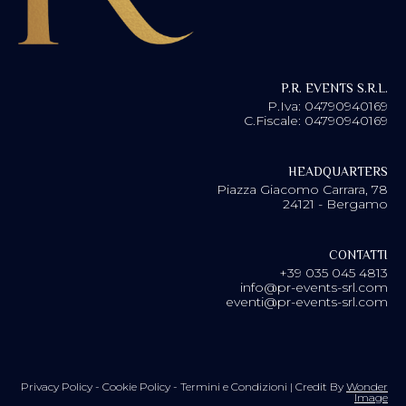
P.R. EVENTS S.R.L.
P.Iva: 04790940169
C.Fiscale: 04790940169
HEADQUARTERS
Piazza Giacomo Carrara, 78
24121 - Bergamo
CONTATTI
+39 035 045 4813
info@pr-events-srl.com
eventi@pr-events-srl.com
Privacy Policy
-
Cookie Policy
-
Termini e Condizioni
| Credit By
Wonder
Image