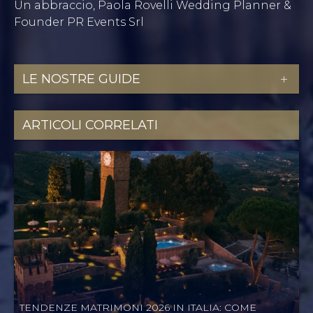
Un abbraccio, Paola Rovelli Wedding Planner &
Founder PR Events Srl
LE NOSTRE GUIDE
MATRIMONI
ARTICOLI CORRELATI
EVENTI AZIENDALI
CORSI
TENDENZE MATRIMONI 2026 IN ITALIA: COME