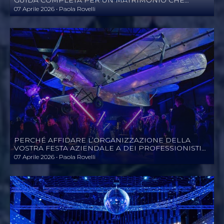
GUIDA COMPLETA PER UN MATRIMONIO CHE
RACCONTA LA VOSTRA STORIA
07 Aprile 2026 • Paola Rovelli
PERCHÉ AFFIDARE L’ORGANIZZAZIONE DELLA
VOSTRA FESTA AZIENDALE A DEI PROFESSIONISTI
(E NON AL COLLEGA “CREATIVO” DELL’UFFICIO)
07 Aprile 2026 • Paola Rovelli