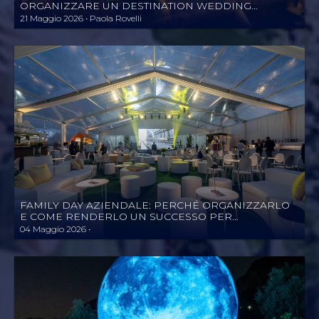
ORGANIZZARE UN DESTINATION WEDDING
PERFETTA (ANCHE ITALIA SU ITALIA) CON UNA
21 Maggio 2026 • Paola Rovelli
WEDDING PLANNER CERTIFICATA
FAMILY DAY AZIENDALE: PERCHÉ ORGANIZZARLO
E COME RENDERLO UN SUCCESSO PER
DIPENDENTI DI OGNI RUOLO E PER TUTTE LE
04 Maggio 2026 •
FAMIGLIE